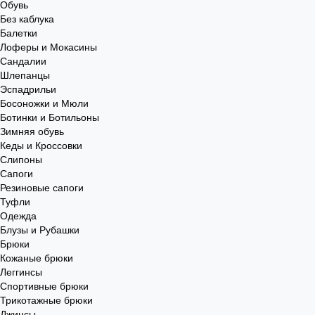
Обувь
Без каблука
Балетки
Лоферы и Мокасины
Сандалии
Шлепанцы
Эспадрильи
Босоножки и Мюли
Ботинки и Ботильоны
Зимняя обувь
Кеды и Кроссовки
Слипоны
Сапоги
Резиновые сапоги
Туфли
Одежда
Блузы и Рубашки
Брюки
Кожаные брюки
Леггинсы
Спортивные брюки
Трикотажные брюки
Джинсы