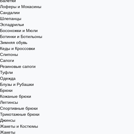
Балетки
Лоферы и Мокасины
Сандалии
Шлепанцы
Эспадрильи
Босоножки и Мюли
Ботинки и Ботильоны
Зимняя обувь
Кеды и Кроссовки
Слипоны
Сапоги
Резиновые сапоги
Туфли
Одежда
Блузы и Рубашки
Брюки
Кожаные брюки
Леггинсы
Спортивные брюки
Трикотажные брюки
Джинсы
Жакеты и Костюмы
Жакеты