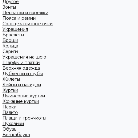
Другое
Зонты
Перчатки и варежки
Пояса и ремни
Солнцезащитные очки
Украшения
Браслеты
Броши
Кольца
Серьги
Украшения на шею
Шарфы и платки
Верхняя одежда
Дубленки и шубы
Жилеты
Кейпы и накидки
Куртки
Джинсовые куртки
Кожаные куртки
Парки
Пальто
Плащи и тренчкоты
Пуховики
Обувь
Без каблука