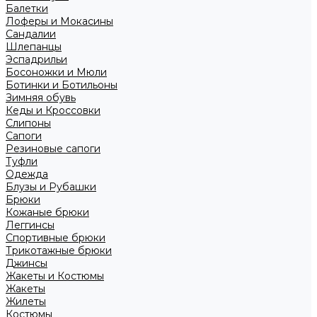
Балетки
Лоферы и Мокасины
Сандалии
Шлепанцы
Эспадрильи
Босоножки и Мюли
Ботинки и Ботильоны
Зимняя обувь
Кеды и Кроссовки
Слипоны
Сапоги
Резиновые сапоги
Туфли
Одежда
Блузы и Рубашки
Брюки
Кожаные брюки
Леггинсы
Спортивные брюки
Трикотажные брюки
Джинсы
Жакеты и Костюмы
Жакеты
Жилеты
Костюмы