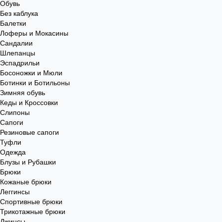
Обувь
Без каблука
Балетки
Лоферы и Мокасины
Сандалии
Шлепанцы
Эспадрильи
Босоножки и Мюли
Ботинки и Ботильоны
Зимняя обувь
Кеды и Кроссовки
Слипоны
Сапоги
Резиновые сапоги
Туфли
Одежда
Блузы и Рубашки
Брюки
Кожаные брюки
Леггинсы
Спортивные брюки
Трикотажные брюки
Джинсы