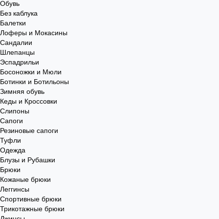
Обувь
Без каблука
Балетки
Лоферы и Мокасины
Сандалии
Шлепанцы
Эспадрильи
Босоножки и Мюли
Ботинки и Ботильоны
Зимняя обувь
Кеды и Кроссовки
Слипоны
Сапоги
Резиновые сапоги
Туфли
Одежда
Блузы и Рубашки
Брюки
Кожаные брюки
Леггинсы
Спортивные брюки
Трикотажные брюки
Джинсы