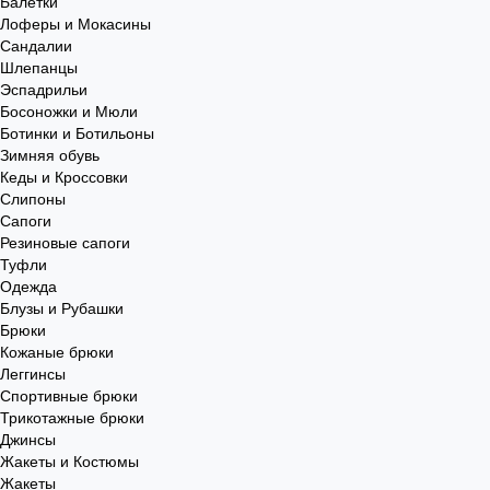
Балетки
Лоферы и Мокасины
Сандалии
Шлепанцы
Эспадрильи
Босоножки и Мюли
Ботинки и Ботильоны
Зимняя обувь
Кеды и Кроссовки
Слипоны
Сапоги
Резиновые сапоги
Туфли
Одежда
Блузы и Рубашки
Брюки
Кожаные брюки
Леггинсы
Спортивные брюки
Трикотажные брюки
Джинсы
Жакеты и Костюмы
Жакеты